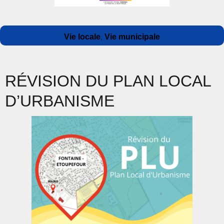
Auteur
Publié
Catégories
Vie locale
Vie municipale
,
le
RÉVISION DU PLAN LOCAL
D’URBANISME