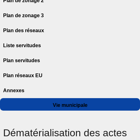
Plan de zonage 2
Plan de zonage 3
Plan des réseaux
Liste servitudes
Plan servitudes
Plan réseaux EU
Annexes
Auteur
Publié
Catégories
Vie municipale
le
Dématérialisation des actes