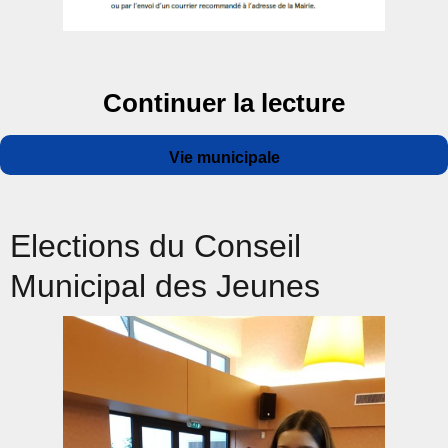
de « Dém
Continuer la lecture
Auteur
Publié
Catégories
Vie municipale
le
Elections du Conseil
Municipal des Jeunes