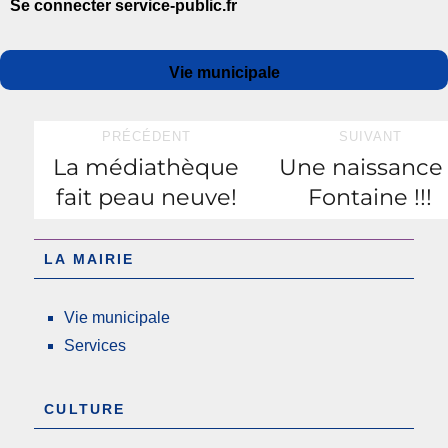
Se connecter service-public.fr
Auteur
Publié
Catégories
Vie municipale
le
Navigation
PRÉCÉDENT
SUIVANT
La médiathèque
Une naissance
Publication
Publication
de
fait peau neuve!
Fontaine !!!
précédente :
suivante :
l’article
LA MAIRIE
Vie municipale
Services
CULTURE