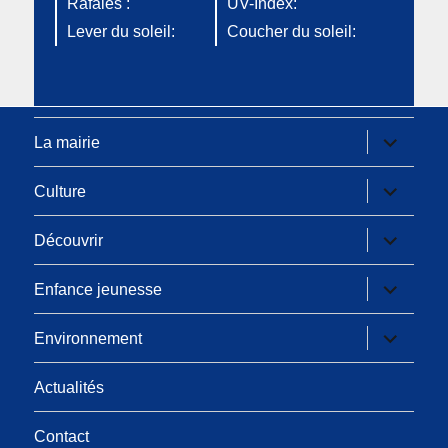
Rafales :
UV-Index:
Lever du soleil:
Coucher du soleil:
ouvrir
La mairie
le
sous-
menu
ouvrir
Culture
le
sous-
menu
ouvrir
Découvrir
le
sous-
menu
ouvrir
Enfance jeunesse
le
sous-
menu
ouvrir
Environnement
le
sous-
menu
Actualités
Contact