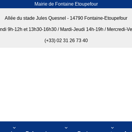
Mairie de Fontaine Etoupefour
Allée du stade Jules Quesnel - 14790 Fontaine-Etoupefour
undi 9h-12h et 13h30-16h30 / Mardi-Jeudi 14h-19h / Mercredi-V
(+33) 02 31 26 73 40
our