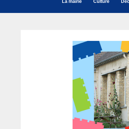
La mairie
Culture
Déc