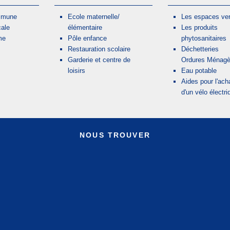
mmune
Ecole maternelle/
Les espaces ver
cale
élémentaire
Les produits
me
Pôle enfance
phytosanitaires
Restauration scolaire
Déchetteries
Garderie et centre de
Ordures Ménagè
loisirs
Eau potable
Aides pour l'ach
d'un vélo électri
NOUS TROUVER