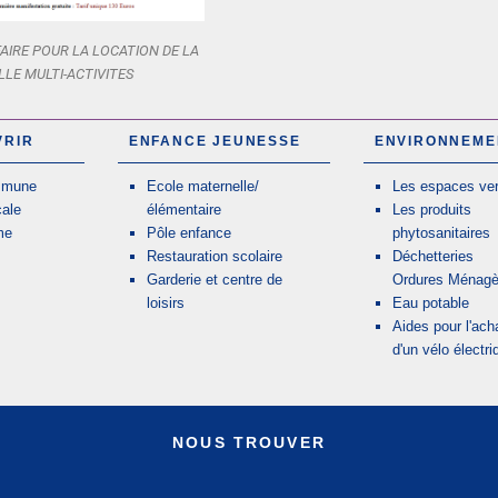
FAIRE POUR LA LOCATION DE LA
LLE MULTI-ACTIVITES
VRIR
ENFANCE JEUNESSE
ENVIRONNEME
mmune
Ecole maternelle/
Les espaces ver
cale
élémentaire
Les produits
me
Pôle enfance
phytosanitaires
Restauration scolaire
Déchetteries
Garderie et centre de
Ordures Ménagè
loisirs
Eau potable
Aides pour l'ach
d'un vélo électri
NOUS TROUVER