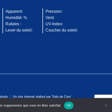
Apparent:
Pression:
Humidité: %
Vent:
Rafales :
UV-Index:
Lever du soleil:
Coucher du soleil:
droits
Un site internet réalisé par
Toile de Com’
OK
ous supposerons que vous en êtes satisfait.