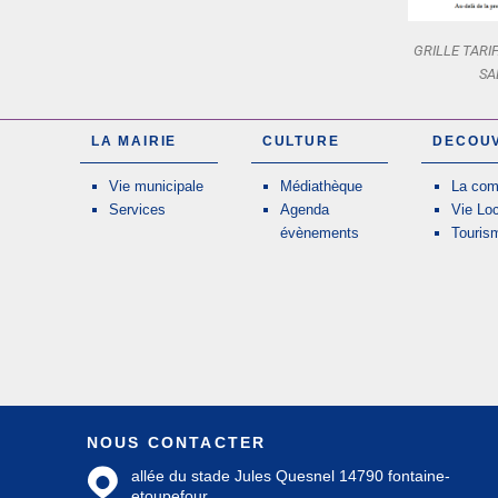
GRILLE TARI
SA
LA MAIRIE
CULTURE
DECOU
Vie municipale
Médiathèque
La co
Services
Agenda
Vie Lo
évènements
Touris
NOUS CONTACTER
allée du stade Jules Quesnel 14790 fontaine-
etoupefour