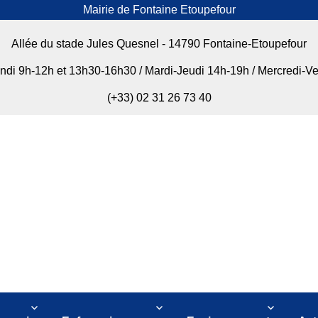
Mairie de Fontaine Etoupefour
Allée du stade Jules Quesnel - 14790 Fontaine-Etoupefour
undi 9h-12h et 13h30-16h30 / Mardi-Jeudi 14h-19h / Mercredi-V
(+33) 02 31 26 73 40
our