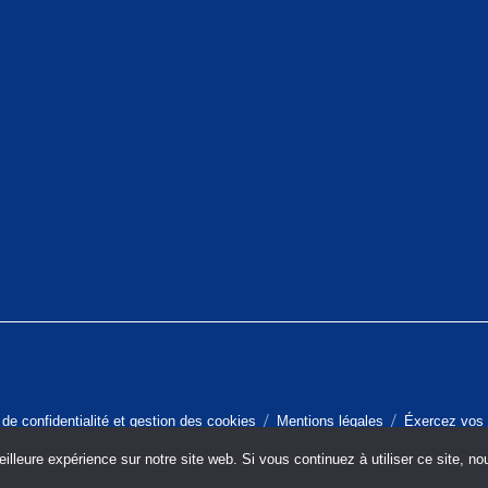
 de confidentialité et gestion des cookies
Mentions légales
Éxercez vos 
illeure expérience sur notre site web. Si vous continuez à utiliser ce site, n