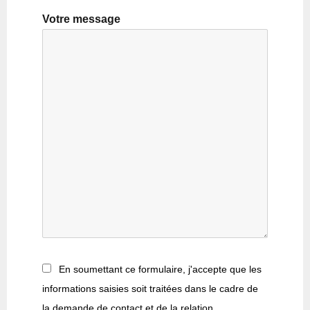
Votre message
Veuil
En soumettant ce formulaire, j'accepte que les
informations saisies soit traitées dans le cadre de
la demande de contact et de la relation