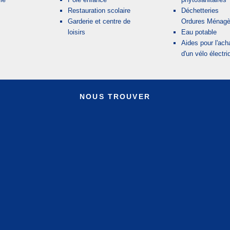
Restauration scolaire
Déchetteries
Garderie et centre de
Ordures Ménagè
loisirs
Eau potable
Aides pour l'ach
d'un vélo électri
NOUS TROUVER