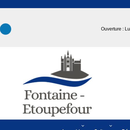
Ouverture : L
Mairie de Fontaine Etoupef
Fontaine Etoupefour