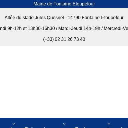
Mairie de Fontaine Etoupefour
Allée du stade Jules Quesnel - 14790 Fontaine-Etoupefour
undi 9h-12h et 13h30-16h30 / Mardi-Jeudi 14h-19h / Mercredi-V
(+33) 02 31 26 73 40
our