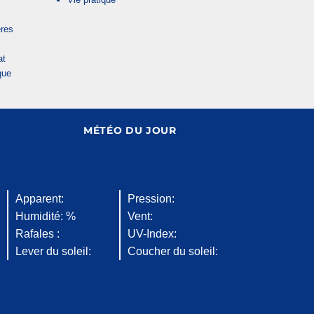
res
at
que
MÉTÉO DU JOUR
Apparent:
Pression:
Humidité: %
Vent:
Rafales :
UV-Index:
Lever du soleil:
Coucher du soleil: