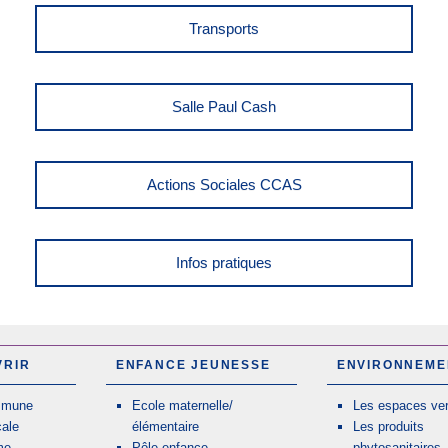
Transports
Salle Paul Cash
Actions Sociales CCAS
Infos pratiques
VRIR
ENFANCE JEUNESSE
ENVIRONNEME
mmune
Ecole maternelle/
Les espaces ver
cale
élémentaire
Les produits
me
Pôle enfance
phytosanitaires