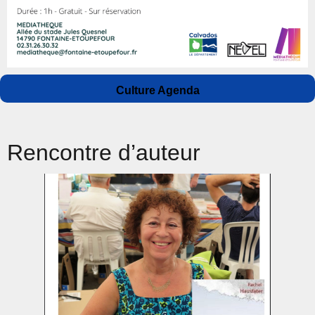
Auteur
Publié
Catégories
Culture Agenda
le
Rencontre d’auteur