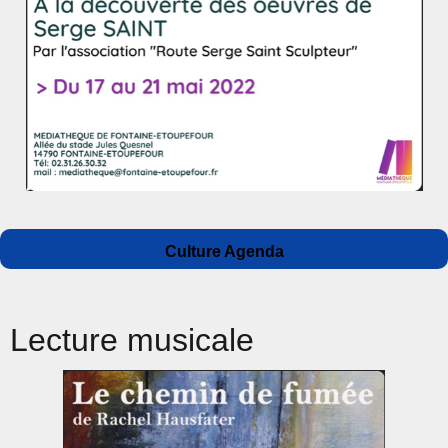
Auteur
Publié
Catégories
Culture Agenda
le
Lecture musicale