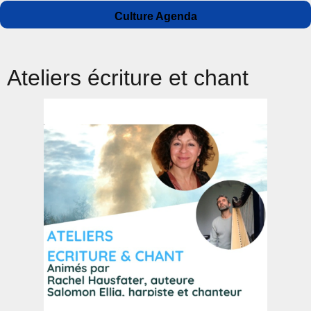
Auteur
Publié
Catégories
Culture Agenda
le
Ateliers écriture et chant