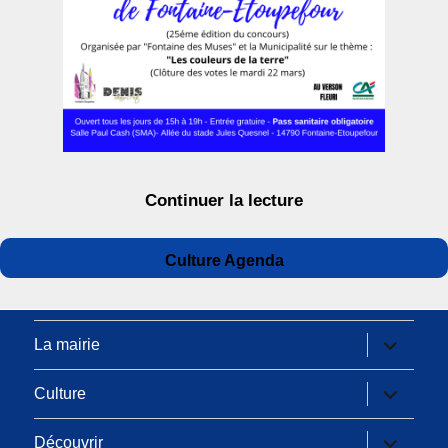
de « Exposition-co
Continuer la lecture
Auteur
Publié
Catégories
Culture Agenda
le
ouvrir
La mairie
le
sous-
menu
ouvrir
Culture
le
sous-
menu
ouvrir
Découvrir