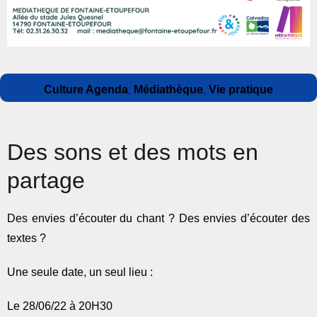
Auteur
Publié
Catégories
Culture Agenda
Médiathèque
Vie pratique
,
,
le
Des sons et des mots en
partage
Des envies d’écouter du chant ? Des envies d’écouter des
textes ?
Une seule date, un seul lieu :
Le 28/06/22 à 20H30