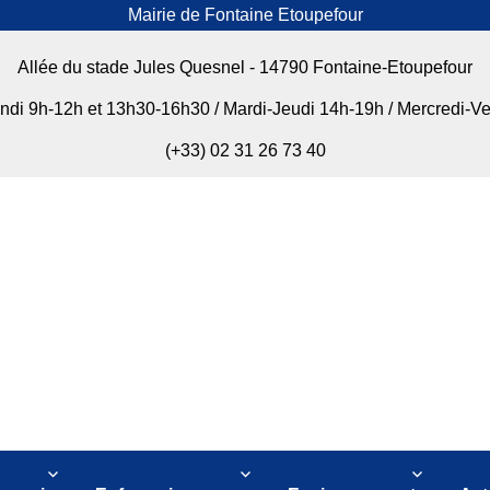
Mairie de Fontaine Etoupefour
Allée du stade Jules Quesnel - 14790 Fontaine-Etoupefour
undi 9h-12h et 13h30-16h30 / Mardi-Jeudi 14h-19h / Mercredi-V
(+33) 02 31 26 73 40
our