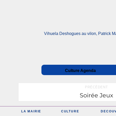
Vihuela Deshogues au vilon, Patrick Ma
Catégories
Auteur
Publié
Culture Agenda
le
Navigation
PRÉCÉDENT
Soirée Jeux
Publication
de
précédente :
l’article
LA MAIRIE
CULTURE
DECOU