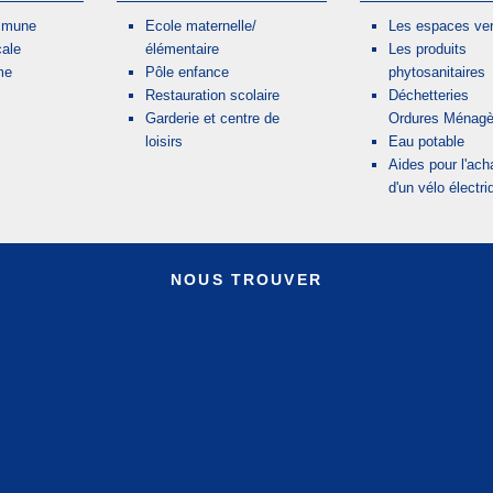
mmune
Ecole maternelle/
Les espaces ver
cale
élémentaire
Les produits
me
Pôle enfance
phytosanitaires
Restauration scolaire
Déchetteries
Garderie et centre de
Ordures Ménagè
loisirs
Eau potable
Aides pour l'ach
d'un vélo électri
NOUS TROUVER