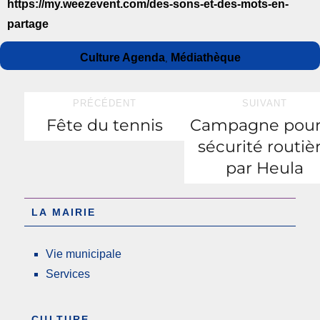
https://my.weezevent.com/des-sons-et-des-mots-en-
partage
Culture Agenda
Médiathèque
,
PRÉCÉDENT
SUIVANT
Fête du tennis
Campagne pour
sécurité routiè
par Heula
LA MAIRIE
Vie municipale
Services
CULTURE