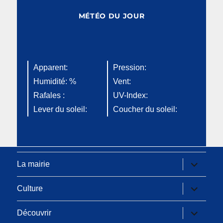
MÉTÉO DU JOUR
Apparent:
Pression:
Humidité: %
Vent:
Rafales :
UV-Index:
Lever du soleil:
Coucher du soleil:
ouvrir
La mairie
le
sous-
menu
ouvrir
Culture
le
sous-
menu
ouvrir
Découvrir
le