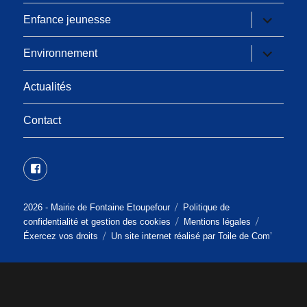
sous-
menu
ouvrir
Enfance jeunesse
le
sous-
menu
ouvrir
Environnement
le
sous-
menu
Actualités
Contact
Facebook
2026 -
Mairie de Fontaine Etoupefour
Politique de
confidentialité et gestion des cookies
Mentions légales
Éxercez vos droits
Un site internet réalisé par
Toile de Com’