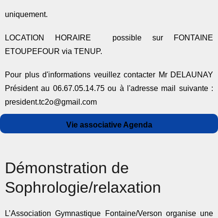
uniquement.
LOCATION HORAIRE possible sur FONTAINE
ETOUPEFOUR via TENUP.
Pour plus d'informations veuillez contacter Mr DELAUNAY
Président au 06.67.05.14.75 ou à l'adresse mail suivante :
president.tc2o@gmail.com
Auteur
Publié
Catégories
Vie associative Agenda
le
Démonstration de
Sophrologie/relaxation
L’Association Gymnastique Fontaine/Verson organise une