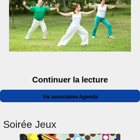
Continuer la lecture
de « Co
Auteur
Publié
Catégories
Vie associative Agenda
le
Soirée Jeux