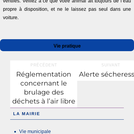
ventilés. Veillez à ce que votre animal ait toujours de l’eau
propre à disposition, et ne le laissez pas seul dans une
voiture.
Auteur
Publié
Catégories
Vie pratique
le
Navigation
PRÉCÉDENT
SUIVANT
Réglementation
Alerte sécheress
Publication
Publication
de
concernant le
précédente :
suivante :
l’article
brulage des
déchets à l’air libre
LA MAIRIE
Vie municipale