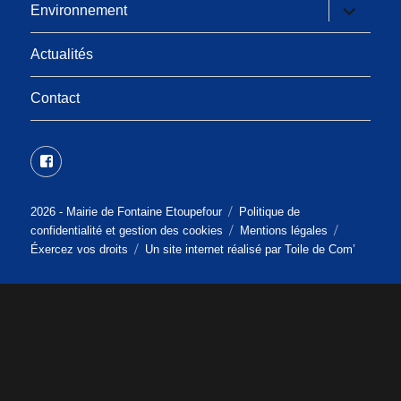
menu
ouvrir
Environnement
le
sous-
menu
Actualités
Contact
Facebook
2026 -
Mairie de Fontaine Etoupefour
Politique de
confidentialité et gestion des cookies
Mentions légales
Éxercez vos droits
Un site internet réalisé par
Toile de Com’