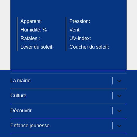
Apparent:
Pression:
Humidité: %
Vent:
Rafales :
UV-Index:
Lever du soleil:
Coucher du soleil:
ouvrir
La mairie
le
sous-
menu
ouvrir
Culture
le
sous-
menu
ouvrir
Découvrir
le
sous-
menu
ouvrir
Enfance jeunesse
le
sous-