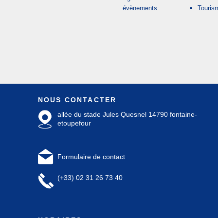
évènements
Touris
NOUS CONTACTER
allée du stade Jules Quesnel 14790 fontaine-
etoupefour
Formulaire de contact
(+33) 02 31 26 73 40