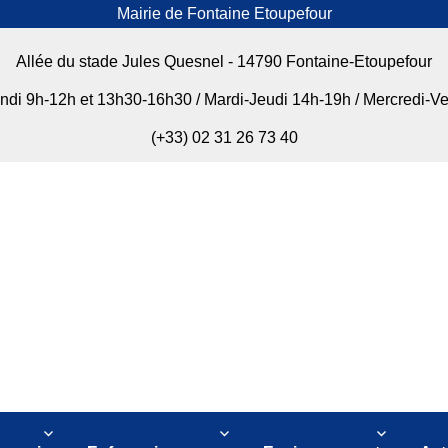
Mairie de Fontaine Etoupefour
Allée du stade Jules Quesnel - 14790 Fontaine-Etoupefour
undi 9h-12h et 13h30-16h30 / Mardi-Jeudi 14h-19h / Mercredi-V
(+33) 02 31 26 73 40
our