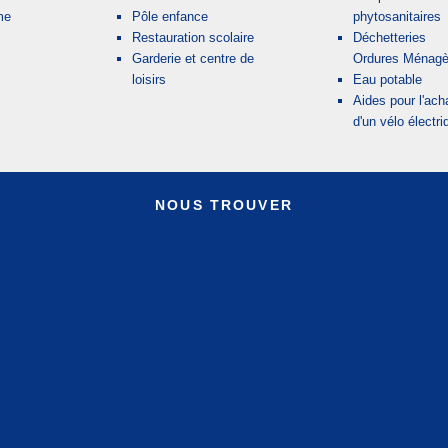
me
Pôle enfance
phytosanitaires
Restauration scolaire
Déchetteries
Garderie et centre de
Ordures Ménagè
loisirs
Eau potable
Aides pour l'ach
d'un vélo électri
NOUS TROUVER