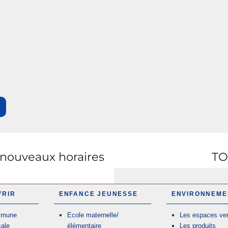
(nouveaux horaires
TO
VRIR
ENFANCE JEUNESSE
ENVIRONNEME
mmune
Ecole maternelle/
Les espaces ver
cale
élémentaire
Les produits