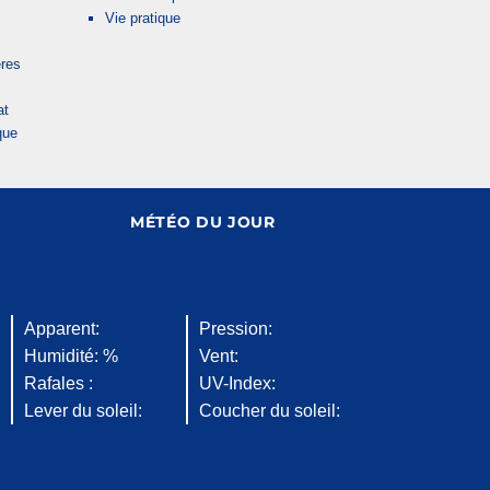
Vie pratique
res
at
que
MÉTÉO DU JOUR
Apparent:
Pression:
Humidité: %
Vent:
Rafales :
UV-Index:
Lever du soleil:
Coucher du soleil: