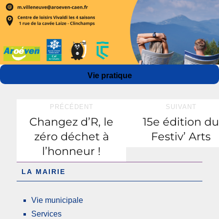
Auteur
Publié
Catégories
Vie pratique
le
Navigation
PRÉCÉDENT
SUIVANT
Changez d’R, le
15e édition d
Publication
Publication
de
zéro déchet à
Festiv’ Arts
précédente :
suivante :
l’article
l’honneur !
LA MAIRIE
Vie municipale
Services