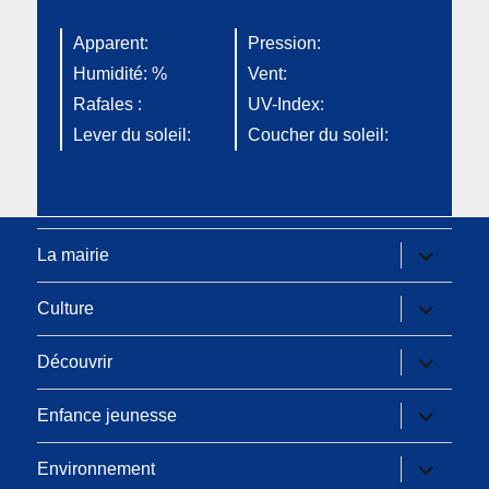
Apparent:
Pression:
Humidité: %
Vent:
Rafales :
UV-Index:
Lever du soleil:
Coucher du soleil:
ouvrir
La mairie
le
sous-
menu
ouvrir
Culture
le
sous-
menu
ouvrir
Découvrir
le
sous-
menu
ouvrir
Enfance jeunesse
le
sous-
menu
ouvrir
Environnement
le