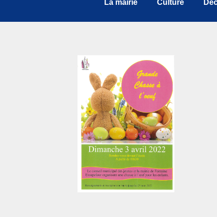
La mairie
Culture
Déc