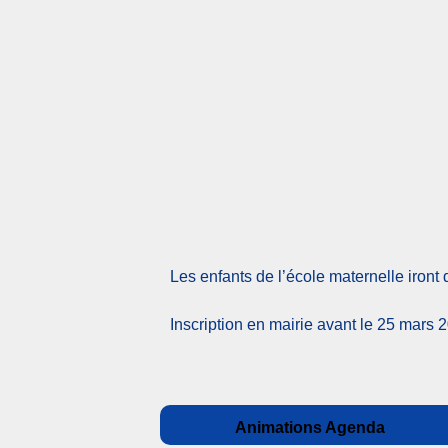
Les enfants de l’école maternelle iront
Inscription en mairie avant le 25 mars 
Catégories
Auteur
Publié
Animations Agenda
le