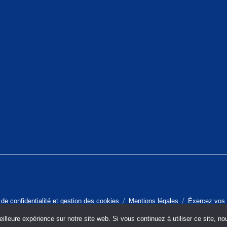
 de confidentialité et gestion des cookies
Mentions légales
Éxercez vos 
illeure expérience sur notre site web. Si vous continuez à utiliser ce site, n