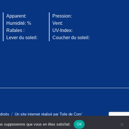
Apparent:
Pression:
Humidité: %
Vent:
Rafales :
UV-Index:
Lever du soleil:
Coucher du soleil:
droits
Un site internet réalisé par
Toile de Com’
OK
ous supposerons que vous en êtes satisfait.