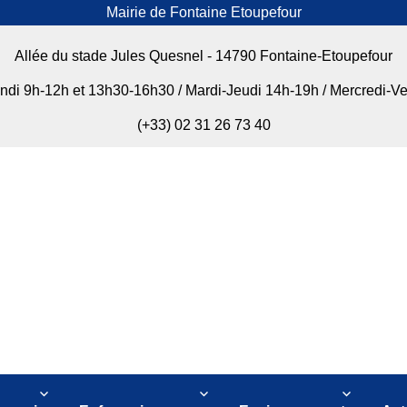
Mairie de Fontaine Etoupefour
Allée du stade Jules Quesnel - 14790 Fontaine-Etoupefour
undi 9h-12h et 13h30-16h30 / Mardi-Jeudi 14h-19h / Mercredi-V
(+33) 02 31 26 73 40
our