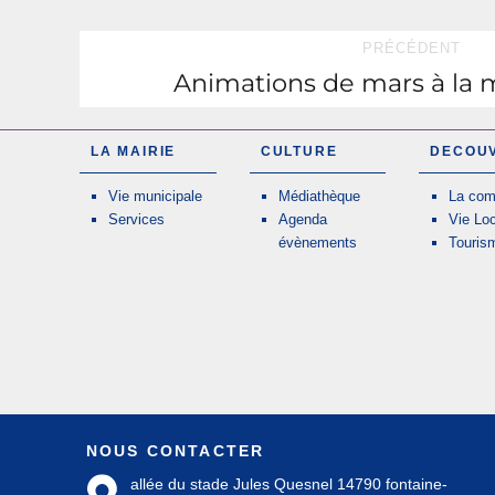
Navigation
PRÉCÉDENT
Animations de mars à la
Publication
de
précédente :
l’article
LA MAIRIE
CULTURE
DECOU
Vie municipale
Médiathèque
La co
Services
Agenda
Vie Lo
évènements
Touris
NOUS CONTACTER
allée du stade Jules Quesnel 14790 fontaine-