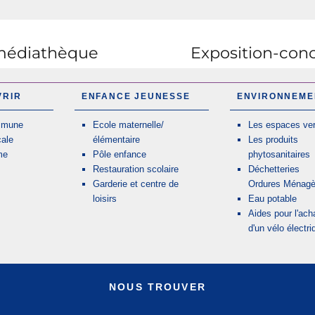
 médiathèque
Exposition-conco
Publication
suivante :
VRIR
ENFANCE JEUNESSE
ENVIRONNEME
mmune
Ecole maternelle/
Les espaces ver
cale
élémentaire
Les produits
me
Pôle enfance
phytosanitaires
Restauration scolaire
Déchetteries
Garderie et centre de
Ordures Ménagè
loisirs
Eau potable
Aides pour l'ach
d'un vélo électri
NOUS TROUVER