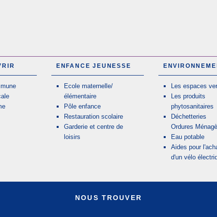
VRIR
ENFANCE JEUNESSE
ENVIRONNEME
mmune
Ecole maternelle/
Les espaces ver
cale
élémentaire
Les produits
me
Pôle enfance
phytosanitaires
Restauration scolaire
Déchetteries
Garderie et centre de
Ordures Ménagè
loisirs
Eau potable
Aides pour l'ach
d'un vélo électri
NOUS TROUVER