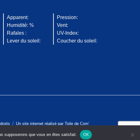
Apparent:
Pression:
Humidité: %
Vent:
Rafales :
UV-Index:
Lever du soleil:
Coucher du soleil:
droits
Un site internet réalisé par
Toile de Com’
OK
ous supposerons que vous en êtes satisfait.