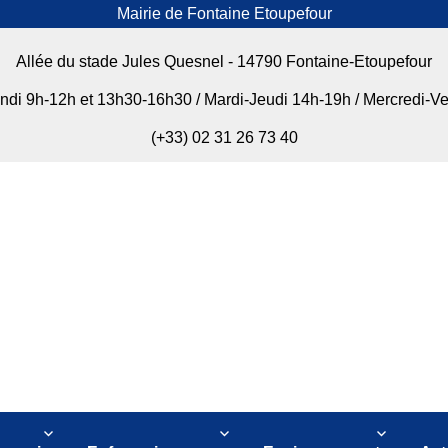
Mairie de Fontaine Etoupefour
Allée du stade Jules Quesnel - 14790 Fontaine-Etoupefour
undi 9h-12h et 13h30-16h30 / Mardi-Jeudi 14h-19h / Mercredi-V
(+33) 02 31 26 73 40
our