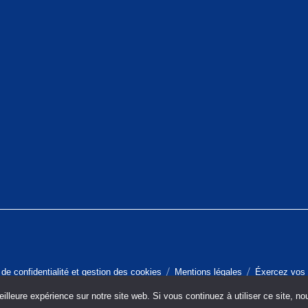
 de confidentialité et gestion des cookies
Mentions légales
Éxercez vos 
illeure expérience sur notre site web. Si vous continuez à utiliser ce site, n